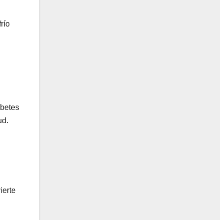
río
abetes
ud.
ierte