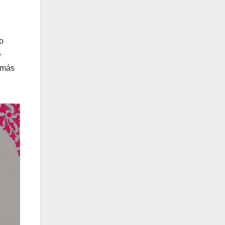
o
e
n más