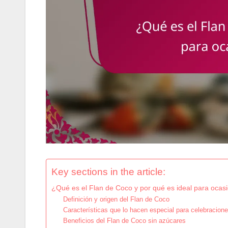
Key sections in the article:
¿Qué es el Flan de Coco y por qué es ideal para ocas
Definición y origen del Flan de Coco
Características que lo hacen especial para celebracion
Beneficios del Flan de Coco sin azúcares