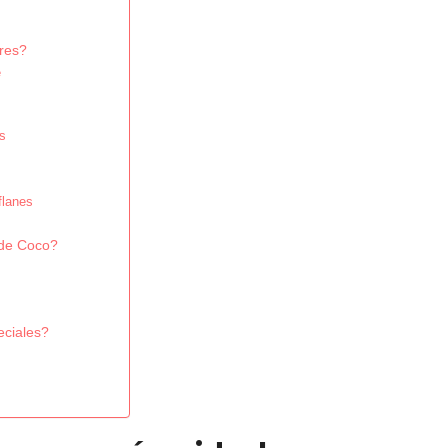
res?
e
s
flanes
 de Coco?
eciales?