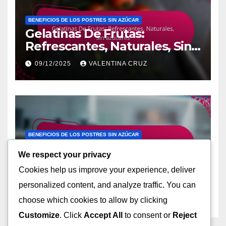
BENEFICIOS DE LOS POSTRES SIN AZÚCAR
Gelatinas De Frutas:
Refrescantes, Naturales, Sin
azúcares
09/12/2025
VALENTINA CRUZ
BENEFICIOS DE LOS POSTRES SIN AZÚCAR
Brownies De Chocolate:
We respect your privacy
Bajos en calorías, Sin
Cookies help us improve your experience, deliver
azúcares añadidos, Ricos en
08/12/2025
VALENTINA CRUZ
fibra
personalized content, and analyze traffic. You can
choose which cookies to allow by clicking
Customize
. Click
Accept All
to consent or
Reject