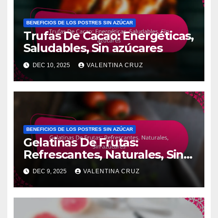
BENEFICIOS DE LOS POSTRES SIN AZÚCAR
Trufas De Cacao: Energéticas,
Saludables, Sin azúcares
DEC 10, 2025
VALENTINA CRUZ
BENEFICIOS DE LOS POSTRES SIN AZÚCAR
Gelatinas De Frutas:
Refrescantes, Naturales, Sin
azúcares
DEC 9, 2025
VALENTINA CRUZ