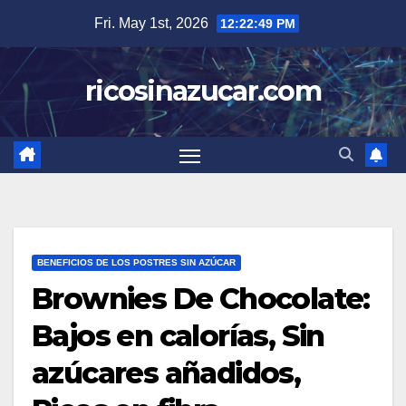
Skip
Fri. May 1st, 2026
12:22:50 PM
to
content
ricosinazucar.com
BENEFICIOS DE LOS POSTRES SIN AZÚCAR
Brownies De Chocolate:
Bajos en calorías, Sin
azúcares añadidos,