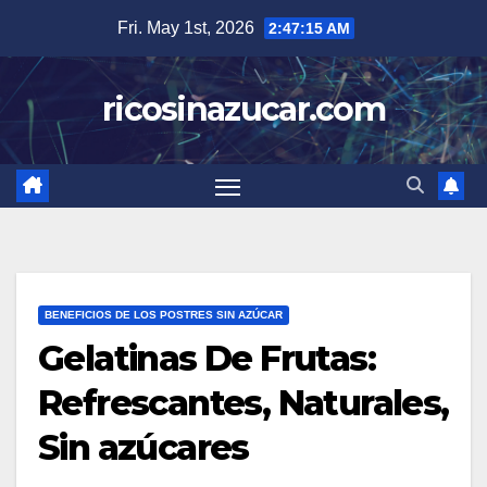
Skip
Fri. May 1st, 2026
2:47:16 AM
to
content
ricosinazucar.com
BENEFICIOS DE LOS POSTRES SIN AZÚCAR
Gelatinas De Frutas:
Refrescantes, Naturales,
Sin azúcares