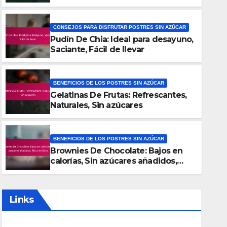
CONSEJOS PARA DISFRUTAR POSTRES SIN AZÚCAR
Pudín De Chia: Ideal para desayuno,
Saciante, Fácil de llevar
BENEFICIOS DE LOS POSTRES SIN AZÚCAR
Gelatinas De Frutas: Refrescantes,
OS PARA DISFRUTAR POSTRES SIN AZÚCAR
Naturales, Sin azúcares
dín De Chia: Ideal para desayu
il de llevar
BENEFICIOS DE LOS POSTRES SIN AZÚCAR
Brownies De Chocolate: Bajos en
12/2025
VALENTINA CRUZ
calorías, Sin azúcares añadidos,
Ricos en fibra
Links