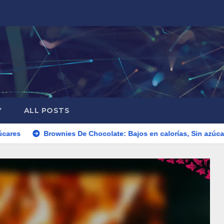
Y
ALL POSTS
rownies De Chocolate: Bajos en calorías, Sin azúcares añadidos, 