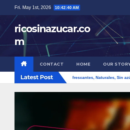
Skip
Fri. May 1st, 2026
10:42:42 AM
to
content
ricosinazucar.co
m
CONTACT
HOME
OUR STOR
Latest Post
elatinas De Frutas: Refrescantes, Naturales, Sin azúcares
B